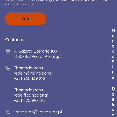
Somos nós é uma IPSS / Instituição Particular de Solidariedade Social de
natureza associativa.
Doar
M
a
Contactos
p
a
R. Gazeta Literária 109
d
4150-787 Porto, Portugal
o
S
i
Chamada para
t
rede móvel nacional
e
+351 960 139 212
I
Q
P
C
D
Chamada para
n
u
a
o
o
rede fixa nacional
í
e
r
n
a
+351 220 997 618
c
m
t
t
r
i
s
i
a
somosnos@somosnos.pt
o
o
c
c