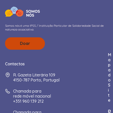
Somos nós é uma IPSS / Instituição Particular de Solidariedade Social de
natureza associativa.
Doar
M
a
Contactos
p
a
R. Gazeta Literária 109
d
4150-787 Porto, Portugal
o
S
i
Chamada para
t
rede móvel nacional
e
+351 960 139 212
I
Q
P
C
D
Chamada para