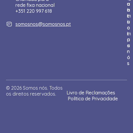
n
u
a
o
o
rede fixa nacional
í
e
r
n
a
+351 220 997 618
c
m
t
t
r
i
s
i
a
somosnos@somosnos.pt
o
o
c
c
m
i
t
o
p
a
s
a
-
n
r
n
ó
o
s
s
© 2026 Somos nós. Todos
Livro de Reclamações
os direitos reservados.
Política de Privacidade