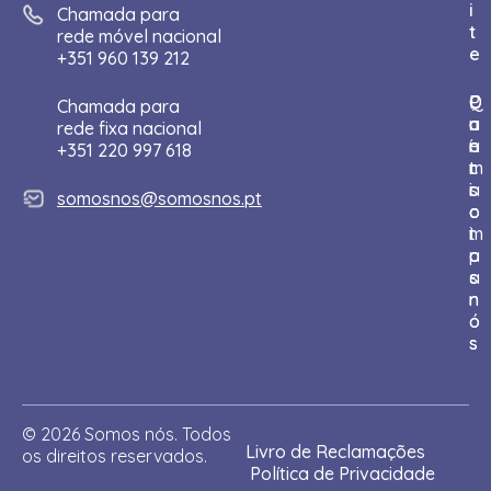
i
Chamada para
t
rede móvel nacional
e
+351 960 139 212
I
Q
P
C
D
Chamada para
n
u
a
o
o
rede fixa nacional
í
e
r
n
a
+351 220 997 618
c
m
t
t
r
i
s
i
a
somosnos@somosnos.pt
o
o
c
c
m
i
t
o
p
a
s
a
-
n
r
n
ó
o
s
s
© 2026 Somos nós. Todos
Livro de Reclamações
os direitos reservados.
Política de Privacidade