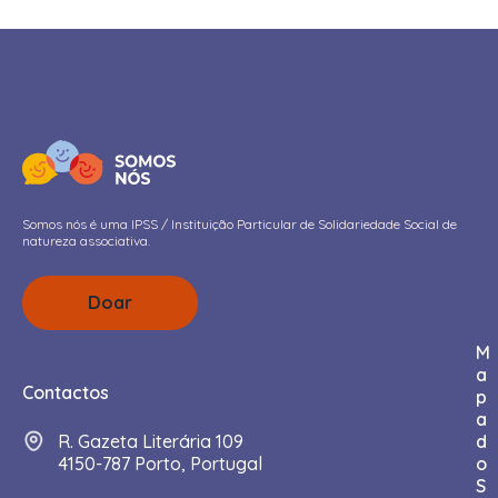
Somos nós é uma IPSS / Instituição Particular de Solidariedade Social de
natureza associativa.
Doar
M
a
Contactos
p
a
R. Gazeta Literária 109
d
4150-787 Porto, Portugal
o
S