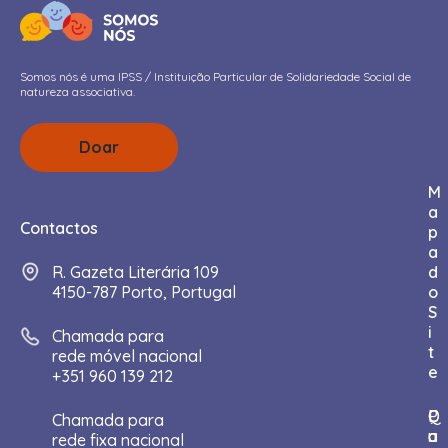
Somos nós é uma IPSS / Instituição Particular de Solidariedade Social de
natureza associativa.
Doar
M
a
Contactos
p
a
R. Gazeta Literária 109
d
4150-787 Porto, Portugal
o
S
i
Chamada para
t
rede móvel nacional
e
+351 960 139 212
I
Q
P
C
D
Chamada para
n
u
a
o
o
rede fixa nacional